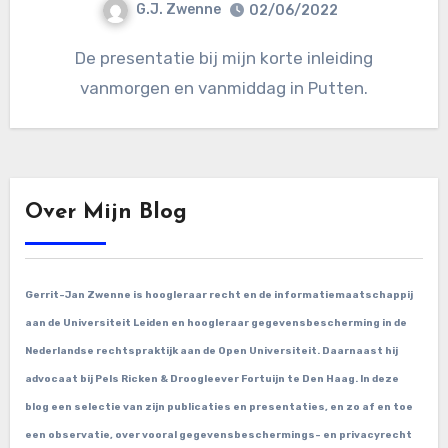
G.J. Zwenne
02/06/2022
De presentatie bij mijn korte inleiding
vanmorgen en vanmiddag in Putten.
Over Mijn Blog
Gerrit-Jan Zwenne is hoogleraar recht en de informatiemaatschappij
aan de Universiteit Leiden en hoogleraar gegevensbescherming in de
Nederlandse rechtspraktijk aan de Open Universiteit. Daarnaast hij
advocaat bij Pels Ricken & Droogleever Fortuijn te Den Haag. In deze
blog een selectie van zijn publicaties en presentaties, en zo af en toe
een observatie, over vooral gegevensbeschermings- en privacyrecht