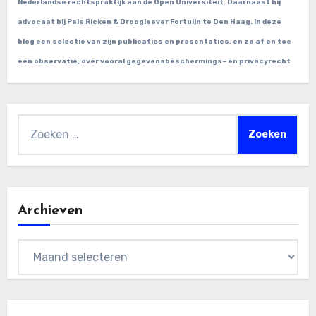
Nederlandse rechtspraktijk aan de Open Universiteit. Daarnaast hij
advocaat bij Pels Ricken & Droogleever Fortuijn te Den Haag. In deze
blog een selectie van zijn publicaties en presentaties, en zo af en toe
een observatie, over vooral gegevensbeschermings- en privacyrecht
Zoeken
naar:
Archieven
Archieven