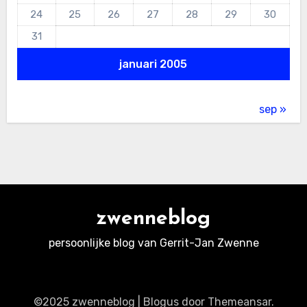
24
25
26
27
28
29
30
31
januari 2005
sep »
zwenneblog
persoonlijke blog van Gerrit-Jan Zwenne
©2025 zwenneblog
|
Blogus
door
Themeansar
.