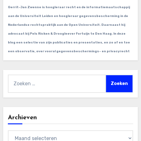
Gerrit-Jan Zwenne is hoogleraar recht en de informatiemaatschappij
aan de Universiteit Leiden en hoogleraar gegevensbescherming in de
Nederlandse rechtspraktijk aan de Open Universiteit. Daarnaast hij
advocaat bij Pels Ricken & Droogleever Fortuijn te Den Haag. In deze
blog een selectie van zijn publicaties en presentaties, en zo af en toe
een observatie, over vooral gegevensbeschermings- en privacyrecht
Zoeken
naar:
Archieven
Archieven