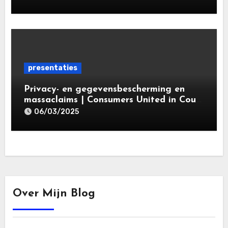
gegevensbeschermingsrecht 2025 |
Leiden Law Academy 18 maart 2025
presentaties
Privacy- en gegevensbescherming en
massaclaims | Consumers United in Court
(‘CUIC’) | Volkshotel A’dam 6 maart
06/03/2025
2025
Over Mijn Blog