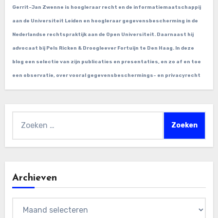
Gerrit-Jan Zwenne is hoogleraar recht en de informatiemaatschappij
aan de Universiteit Leiden en hoogleraar gegevensbescherming in de
Nederlandse rechtspraktijk aan de Open Universiteit. Daarnaast hij
advocaat bij Pels Ricken & Droogleever Fortuijn te Den Haag. In deze
blog een selectie van zijn publicaties en presentaties, en zo af en toe
een observatie, over vooral gegevensbeschermings- en privacyrecht
Zoeken
naar:
Archieven
Archieven