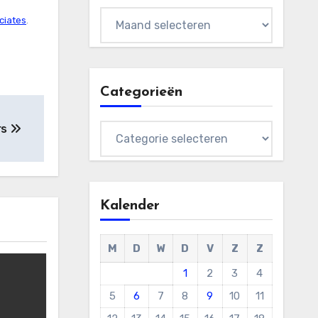
Archieven
ciates
.
Categorieën
rs
Categorieën
Kalender
M
D
W
D
V
Z
Z
1
2
3
4
5
6
7
8
9
10
11