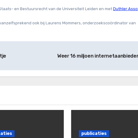
taats- en Bestuursrecht van de Universiteit Leiden en met
Duthler Asso
 en vanzelfsprekend ook bij Laurens Mommers, onderzoekscoördinator van
tje
Weer 16 miljoen internetaanbiede
caties
publicaties