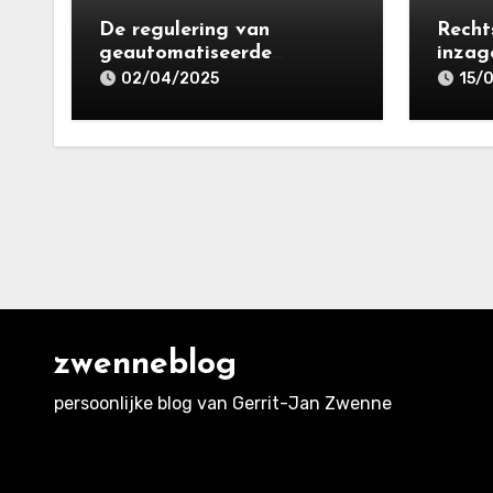
De regulering van
Recht
geautomatiseerde
inzage
besluitvorming en
Media
02/04/2025
15/
profilering in de Avg: de
(inclu
tussenstand
zwenneblog
persoonlijke blog van Gerrit-Jan Zwenne