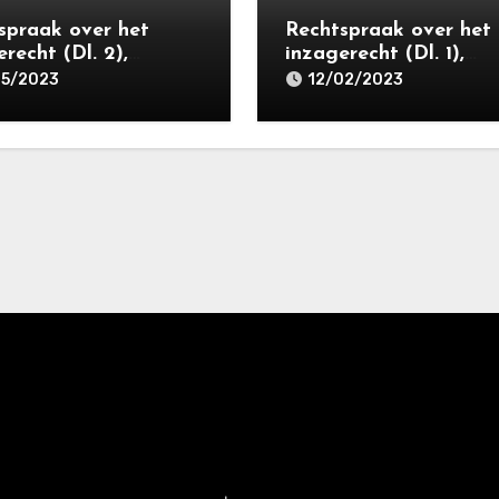
spraak over het
Rechtspraak over het
recht (Dl. 2),
inzagerecht (Dl. 1),
forum 2023/2
Mediaforum 2022/6
05/2023
12/02/2023
sief links)