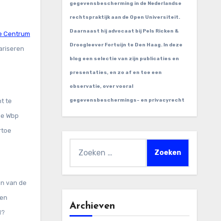
gegevensbescherming in de Nederlandse
rechtspraktijk aan de Open Universiteit.
Daarnaast hij advocaat bij Pels Ricken &
e Centrum
Droogleever Fortuijn te Den Haag. In deze
ariseren
blog een selectie van zijn publicaties en
presentaties, en zo af en toe een
observatie, over vooral
t te
gegevensbeschermings- en privacyrecht
de Wbp
rtoe
Zoeken
naar:
en van de
ten
Archieven
d?