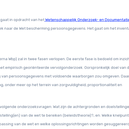
gaat in opdracht van het
Wetenschappelijk Onderzoek- en Documentati
oek naar de Wet bescherming persoonsgegevens. Het gaat om het invent
a Wbp) zal in twee fasen verlopen. De eerste fase is bedoeld om inzich
 het empirisch georiënteerde vervolgonderzoek. Oorspronkelijk doel van 
ing van persoonsgegevens met voldoende waarborgen zou omgeven. Daa
, onder meer op het terrein van zorgvuldigheid, proportionaliteit en
 volgende onderzoeksvragen: Wat zijn de achtergronden en doelstelling
telling(en) van de wet te bereiken (beleidstheorie)?, en: Welke knelpun
toepassing van de wet en welke oplossingsrichtingen worden gesuggereer