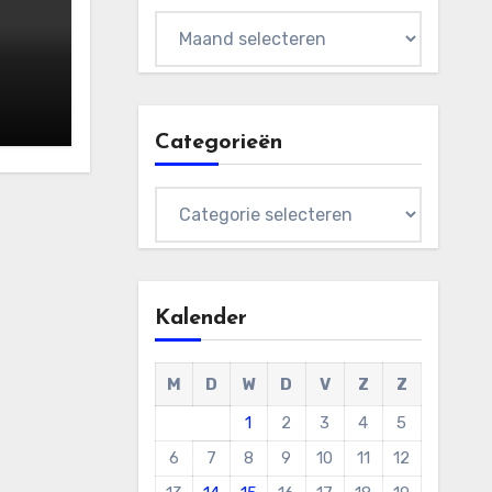
Archieven
Categorieën
Categorieën
Kalender
M
D
W
D
V
Z
Z
1
2
3
4
5
6
7
8
9
10
11
12