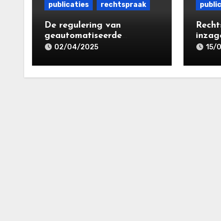
publicaties
rechtspraak
publi
De regulering van
Recht
geautomatiseerde
inzage
besluitvorming en
Media
02/04/2025
15/
profilering in de Avg: de
(inclu
tussenstand