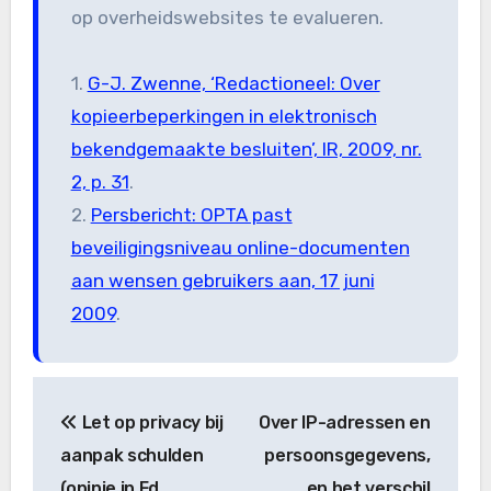
op overheidswebsites te evalueren.
1.
G-J. Zwenne, ‘Redactioneel: Over
kopieerbeperkingen in elektronisch
bekendgemaakte besluiten’, IR, 2009, nr.
2, p. 31
.
2.
Persbericht: OPTA past
beveiligingsniveau online-documenten
aan wensen gebruikers aan, 17 juni
2009
.
Bericht
Let op privacy bij
Over IP-adressen en
navigatie
aanpak schulden
persoonsgegevens,
(opinie in Fd
en het verschil