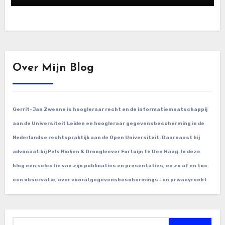
Over Mijn Blog
Gerrit-Jan Zwenne is hoogleraar recht en de informatiemaatschappij
aan de Universiteit Leiden en hoogleraar gegevensbescherming in de
Nederlandse rechtspraktijk aan de Open Universiteit. Daarnaast hij
advocaat bij Pels Ricken & Droogleever Fortuijn te Den Haag. In deze
blog een selectie van zijn publicaties en presentaties, en zo af en toe
een observatie, over vooral gegevensbeschermings- en privacyrecht
Zoeken