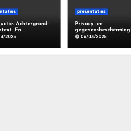
ntaties
presentaties
ductie. Achtergrond
Privacy- en
ntext. En
gegevensbescherming
egrippen | VPR-A
massaclaims | Consum
03/2025
06/03/2025
lisatieopleiding
United in Court (‘CUIC’
cy- en
Volkshotel A’dam 6 m
ensbeschermingsrec
2025
25 | Leiden Law
my 18 maart 2025