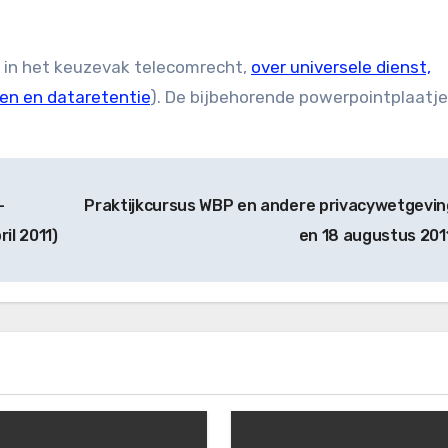
e in het keuzevak telecomrecht,
over universele dienst,
pen en dataretentie
). De bijbehorende powerpointplaatj
–
Praktijkcursus WBP en andere privacywetgeving
il 2011)
en 18 augustus 201