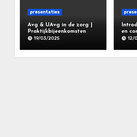
presentaties
prese
Avg & UAvg in de zorg |
Intro
Praktijkbijeenkomsten
en co
Privacy &
kernb
19/03/2025
12/
Gegevensbescherming in
specia
de Zorg 2025 | Leiden
Priva
Law Academy 19 maart
gegev
2025
ht 20
Acade