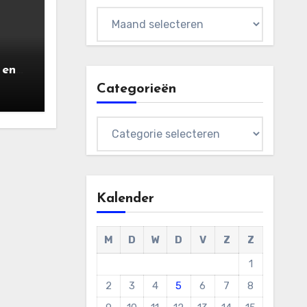
Archieven
 en
ers
Categorieën
) |
aart
Categorieën
Kalender
M
D
W
D
V
Z
Z
1
2
3
4
5
6
7
8