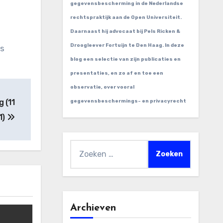
gegevensbescherming in de Nederlandse
rechtspraktijk aan de Open Universiteit.
Daarnaast hij advocaat bij Pels Ricken &
Droogleever Fortuijn te Den Haag. In deze
es
blog een selectie van zijn publicaties en
presentaties, en zo af en toe een
observatie, over vooral
 (11
gegevensbeschermings- en privacyrecht
1)
Zoeken
naar:
Archieven