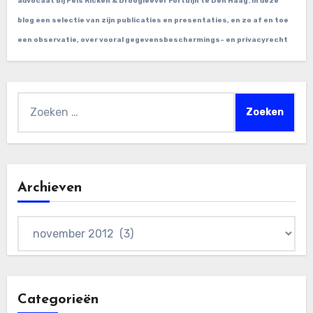
advocaat bij Pels Ricken & Droogleever Fortuijn te Den Haag. In deze
blog een selectie van zijn publicaties en presentaties, en zo af en toe
een observatie, over vooral gegevensbeschermings- en privacyrecht
Zoeken
naar:
Archieven
Archieven
Categorieën