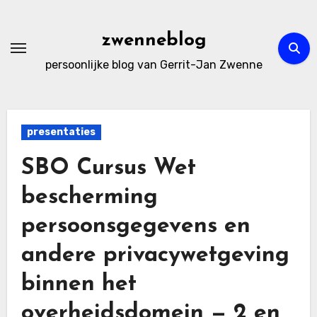
Ga
naar
zwenneblog
de
persoonlijke blog van Gerrit-Jan Zwenne
inhoud
presentaties
SBO Cursus Wet
bescherming
persoonsgegevens en
andere privacywetgeving
binnen het
overheidsdomein — 2 en