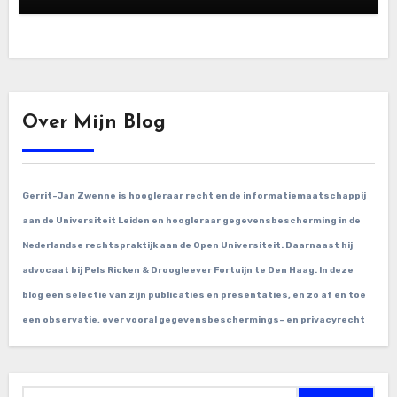
Over Mijn Blog
Gerrit-Jan Zwenne is hoogleraar recht en de informatiemaatschappij
aan de Universiteit Leiden en hoogleraar gegevensbescherming in de
Nederlandse rechtspraktijk aan de Open Universiteit. Daarnaast hij
advocaat bij Pels Ricken & Droogleever Fortuijn te Den Haag. In deze
blog een selectie van zijn publicaties en presentaties, en zo af en toe
een observatie, over vooral gegevensbeschermings- en privacyrecht