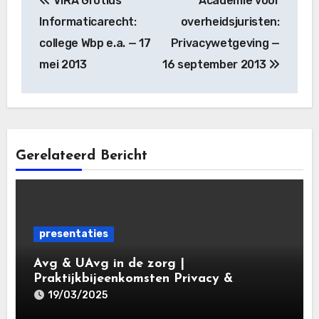
VIRA Grotius
Academie voor
navigatie
Informaticarecht:
overheidsjuristen:
college Wbp e.a. — 17
Privacywetgeving —
mei 2013
16 september 2013
Gerelateerd Bericht
presentaties
Avg & UAvg in de zorg |
Praktijkbijeenkomsten Privacy &
Gegevensbescherming in de Zorg 2025 |
19/03/2025
Leiden Law Academy 19 maart 2025