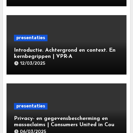
Leiden Law Academy 19 maart 2025
presentaties
Introductie. Achtergrond en context. En
kernbegrippen | VPR-A
specialisatieopleiding Privacy- en
12/03/2025
gegevensbeschermingsrecht 2025 |
Leiden Law Academy 18 maart 2025
presentaties
Privacy- en gegevensbescherming en
massaclaims | Consumers United in Court
(‘CUIC’) | Volkshotel A’dam 6 maart
06/03/2025