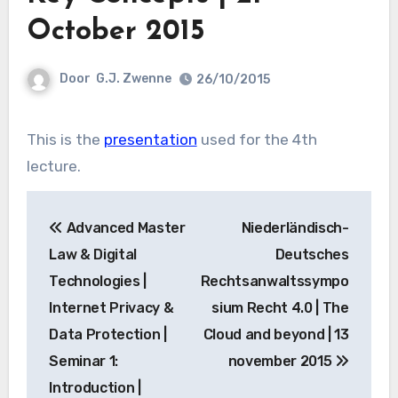
October 2015
Door
G.J. Zwenne
26/10/2015
This is the
presentation
used for the 4th
lecture.
Bericht
Advanced Master
Niederländisch-
navigatie
Law & Digital
Deutsches
Technologies |
Rechtsanwaltssympo
Internet Privacy &
sium Recht 4.0 | The
Data Protection |
Cloud and beyond | 13
Seminar 1:
november 2015
Introduction |