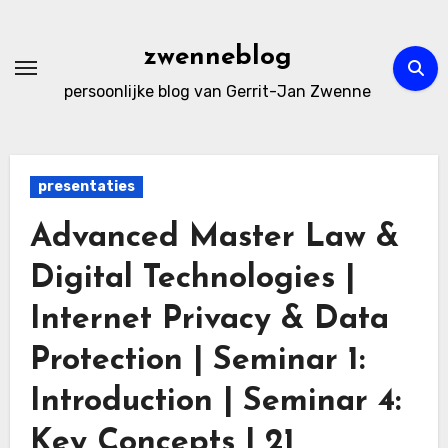
Ga
naar
zwenneblog
de
persoonlijke blog van Gerrit-Jan Zwenne
inhoud
presentaties
Advanced Master Law &
Digital Technologies |
Internet Privacy & Data
Protection | Seminar 1:
Introduction | Seminar 4:
Key Concepts | 21