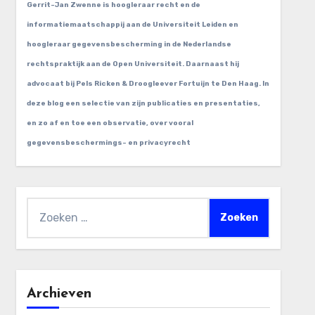
Gerrit-Jan Zwenne is hoogleraar recht en de
informatiemaatschappij aan de Universiteit Leiden en
hoogleraar gegevensbescherming in de Nederlandse
rechtspraktijk aan de Open Universiteit. Daarnaast hij
advocaat bij Pels Ricken & Droogleever Fortuijn te Den Haag. In
deze blog een selectie van zijn publicaties en presentaties,
en zo af en toe een observatie, over vooral
gegevensbeschermings- en privacyrecht
Zoeken
naar:
Archieven