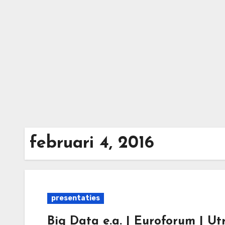
Ga
naar
de
inhoud
februari 4, 2016
presentaties
Big Data e.a. | Euroforum | Ut