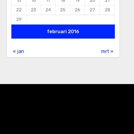
15
16
17
18
19
20
21
22
23
24
25
26
27
28
29
februari 2016
« jan
mrt »