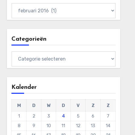
Archieven
Categorieën
Categorieën
Kalender
M
D
W
D
V
Z
Z
1
2
3
4
5
6
7
8
9
10
11
12
13
14