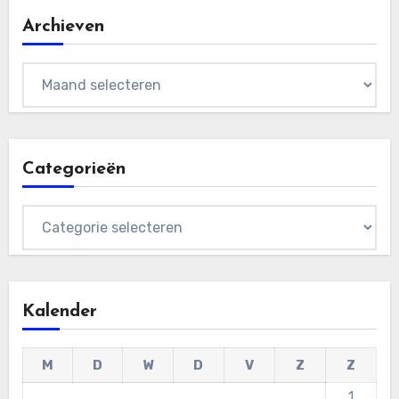
Archieven
Archieven
Categorieën
Categorieën
Kalender
M
D
W
D
V
Z
Z
1