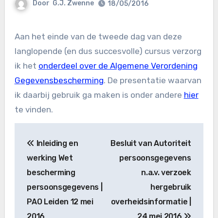
Door
G.J. Zwenne
18/05/2016
Aan het einde van de tweede dag van deze
langlopende (en dus succesvolle) cursus verzorg
ik het
onderdeel over de Algemene Verordening
Gegevensbescherming
. De presentatie waarvan
ik daarbij gebruik ga maken is onder andere
hier
te vinden.
Bericht
Inleiding en
Besluit van Autoriteit
navigatie
werking Wet
persoonsgegevens
bescherming
n.a.v. verzoek
persoonsgegevens |
hergebruik
PAO Leiden 12 mei
overheidsinformatie |
2016
24 mei 2016