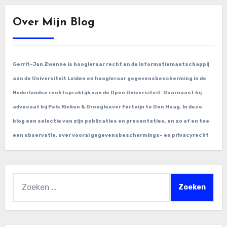
Over Mijn Blog
Gerrit-Jan Zwenne is hoogleraar recht en de informatiemaatschappij
aan de Universiteit Leiden en hoogleraar gegevensbescherming in de
Nederlandse rechtspraktijk aan de Open Universiteit. Daarnaast hij
advocaat bij Pels Ricken & Droogleever Fortuijn te Den Haag. In deze
blog een selectie van zijn publicaties en presentaties, en zo af en toe
een observatie, over vooral gegevensbeschermings- en privacyrecht
Zoeken
naar: