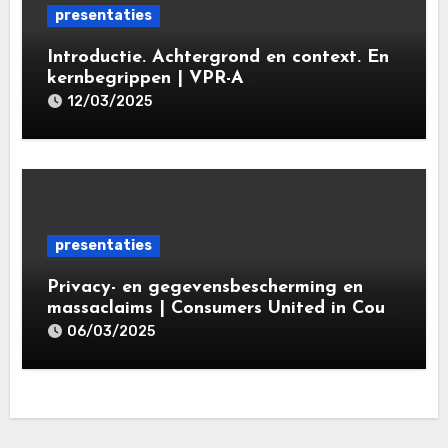
presentaties
Introductie. Achtergrond en context. En
kernbegrippen | VPR-A
specialisatieopleiding Privacy- en
12/03/2025
gegevensbeschermingsrecht 2025 |
Leiden Law Academy 18 maart 2025
presentaties
Privacy- en gegevensbescherming en
massaclaims | Consumers United in Court
(‘CUIC’) | Volkshotel A’dam 6 maart
06/03/2025
2025