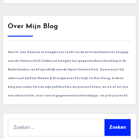
Over Mijn Blog
Gerrit-Jan Zwenne is hoogleraar recht en de informatiemaatschappij
aan de Universiteit Leiden en hoogleraar gegevensbescherming in de
Nederlandse rechtspraktijk aan de Open Universiteit. Daarnaast hij
advocaat bij Pels Ricken & Droogleever Fortuijn te Den Haag. In deze
blog een selectie van zijn publicaties en presentaties, en zo af en toe
een observatie, over vooral gegevensbeschermings- en privacyrecht
Zoeken
naar: