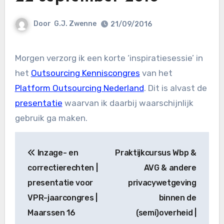
Door
G.J. Zwenne
21/09/2016
Morgen verzorg ik een korte ‘inspiratiesessie’ in
het
Outsourcing Kenniscongres
van het
Platform Outsourcing Nederland
. Dit is alvast de
presentatie
waarvan ik daarbij waarschijnlijk
gebruik ga maken.
Bericht
Inzage- en
Praktijkcursus Wbp &
navigatie
correctierechten |
AVG & andere
presentatie voor
privacywetgeving
VPR-jaarcongres |
binnen de
Maarssen 16
(semi)overheid |