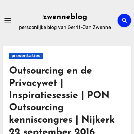
Ga
naar
zwenneblog
de
persoonlijke blog van Gerrit-Jan Zwenne
inhoud
presentaties
Outsourcing en de
Privacywet |
Inspiratiesessie | PON
Outsourcing
kenniscongres | Nijkerk
22 september 2016