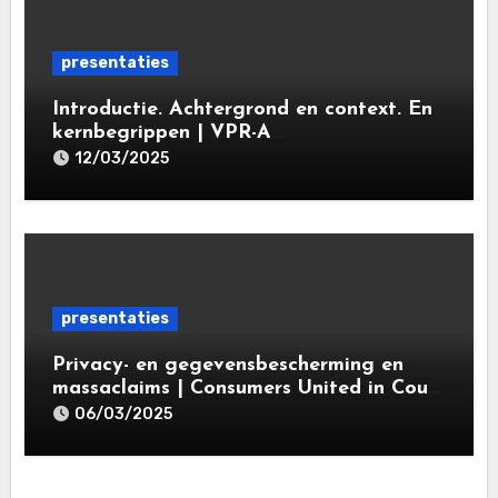
presentaties
Introductie. Achtergrond en context. En
kernbegrippen | VPR-A
specialisatieopleiding Privacy- en
12/03/2025
gegevensbeschermingsrecht 2025 |
Leiden Law Academy 18 maart 2025
presentaties
Privacy- en gegevensbescherming en
massaclaims | Consumers United in Court
(‘CUIC’) | Volkshotel A’dam 6 maart
06/03/2025
2025