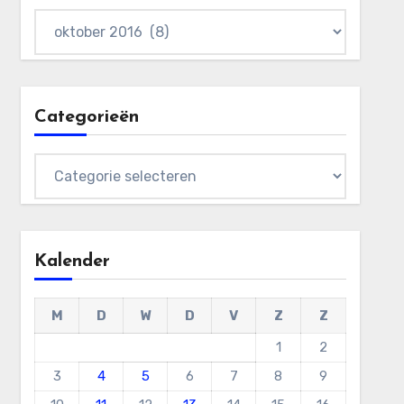
Archieven
Categorieën
Categorieën
Kalender
M
D
W
D
V
Z
Z
1
2
3
4
5
6
7
8
9