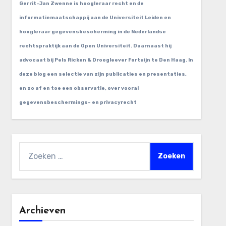
Gerrit-Jan Zwenne is hoogleraar recht en de
informatiemaatschappij aan de Universiteit Leiden en
hoogleraar gegevensbescherming in de Nederlandse
rechtspraktijk aan de Open Universiteit. Daarnaast hij
advocaat bij Pels Ricken & Droogleever Fortuijn te Den Haag. In
deze blog een selectie van zijn publicaties en presentaties,
en zo af en toe een observatie, over vooral
gegevensbeschermings- en privacyrecht
Zoeken
naar:
Archieven