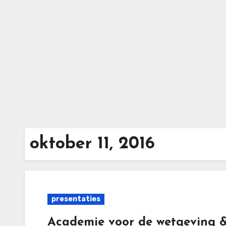
Ga
naar
de
inhoud
oktober 11, 2016
presentaties
Academie voor de wetgeving 