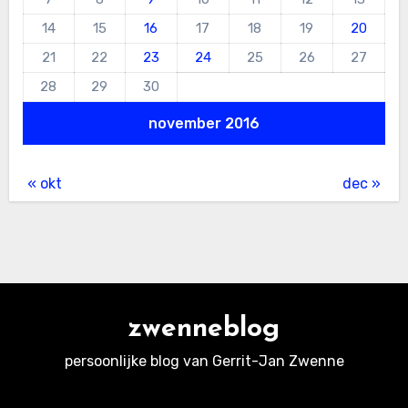
14
15
16
17
18
19
20
21
22
23
24
25
26
27
28
29
30
november 2016
« okt
dec »
zwenneblog
persoonlijke blog van Gerrit-Jan Zwenne