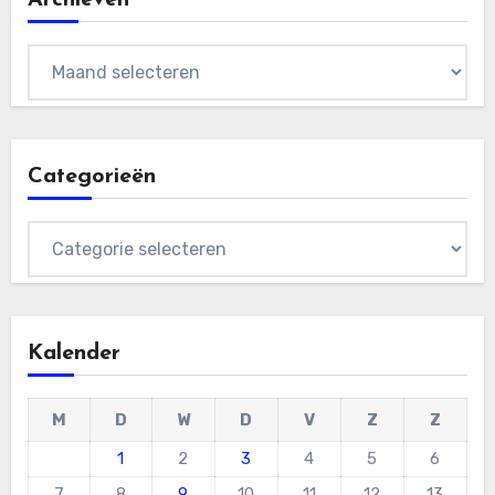
Archieven
Archieven
Categorieën
Categorieën
Kalender
M
D
W
D
V
Z
Z
1
2
3
4
5
6
7
8
9
10
11
12
13