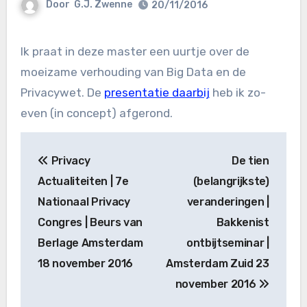
Door
G.J. Zwenne
20/11/2016
Ik praat in deze master een uurtje over de
moeizame verhouding van Big Data en de
Privacywet. De
presentatie daarbij
heb ik zo-
even (in concept) afgerond.
Bericht
Privacy
De tien
navigatie
Actualiteiten | 7e
(belangrijkste)
Nationaal Privacy
veranderingen |
Congres | Beurs van
Bakkenist
Berlage Amsterdam
ontbijtseminar |
18 november 2016
Amsterdam Zuid 23
november 2016