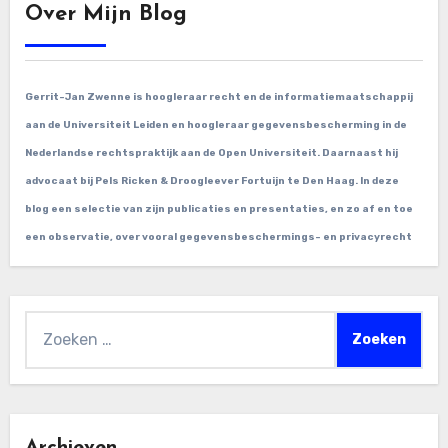
Over Mijn Blog
Gerrit-Jan Zwenne is hoogleraar recht en de informatiemaatschappij
aan de Universiteit Leiden en hoogleraar gegevensbescherming in de
Nederlandse rechtspraktijk aan de Open Universiteit. Daarnaast hij
advocaat bij Pels Ricken & Droogleever Fortuijn te Den Haag. In deze
blog een selectie van zijn publicaties en presentaties, en zo af en toe
een observatie, over vooral gegevensbeschermings- en privacyrecht
Zoeken
naar: