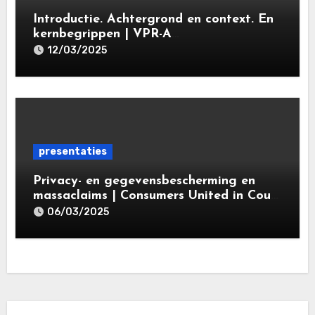
Introductie. Achtergrond en context. En
kernbegrippen | VPR-A
specialisatieopleiding Privacy- en
12/03/2025
gegevensbeschermingsrecht 2025 |
Leiden Law Academy 18 maart 2025
presentaties
Privacy- en gegevensbescherming en
massaclaims | Consumers United in Court
(‘CUIC’) | Volkshotel A’dam 6 maart
06/03/2025
2025