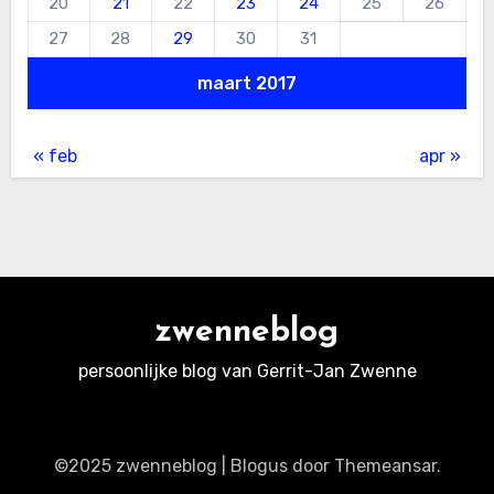
20
21
22
23
24
25
26
27
28
29
30
31
maart 2017
« feb
apr »
zwenneblog
persoonlijke blog van Gerrit-Jan Zwenne
©2025 zwenneblog
|
Blogus
door
Themeansar
.