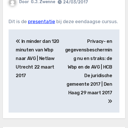
Door
G.J. Zwenne
24/03/2017
Dit is de
presentatie
bij deze eendaagse cursus.
Bericht
In minder dan 120
Privacy- en
navigatie
minuten van Wbp
gegevensbeschermin
naar AVG | Netlaw
g nu en straks: de
Utrecht 22 maart
Wbp en de AVG | HCB
2017
De juridische
gemeente 2017 | Den
Haag 29 maart 2017