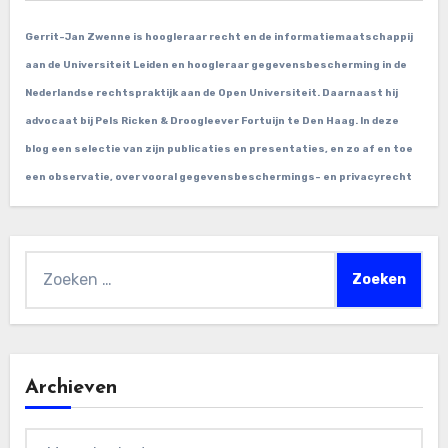
Gerrit-Jan Zwenne is hoogleraar recht en de informatiemaatschappij
aan de Universiteit Leiden en hoogleraar gegevensbescherming in de
Nederlandse rechtspraktijk aan de Open Universiteit. Daarnaast hij
advocaat bij Pels Ricken & Droogleever Fortuijn te Den Haag. In deze
blog een selectie van zijn publicaties en presentaties, en zo af en toe
een observatie, over vooral gegevensbeschermings- en privacyrecht
Zoeken
naar:
Archieven
Archieven