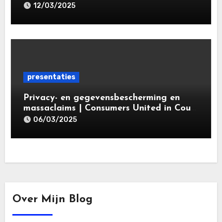
specialisatieopleiding Privacy- en
12/03/2025
gegevensbeschermingsrecht 2025 |
Leiden Law Academy 18 maart 2025
presentaties
Privacy- en gegevensbescherming en
massaclaims | Consumers United in Court
(‘CUIC’) | Volkshotel A’dam 6 maart
06/03/2025
2025
Over Mijn Blog