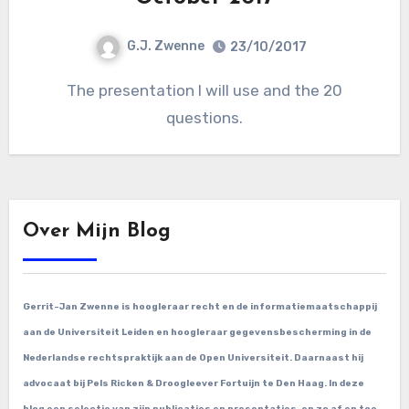
G.J. Zwenne
23/10/2017
The presentation I will use and the 20
questions.
Over Mijn Blog
Gerrit-Jan Zwenne is hoogleraar recht en de informatiemaatschappij
aan de Universiteit Leiden en hoogleraar gegevensbescherming in de
Nederlandse rechtspraktijk aan de Open Universiteit. Daarnaast hij
advocaat bij Pels Ricken & Droogleever Fortuijn te Den Haag. In deze