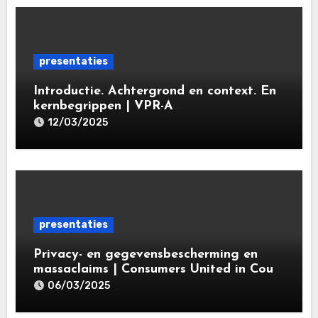
presentaties
Introductie. Achtergrond en context. En
kernbegrippen | VPR-A
specialisatieopleiding Privacy- en
12/03/2025
gegevensbeschermingsrecht 2025 |
Leiden Law Academy 18 maart 2025
presentaties
Privacy- en gegevensbescherming en
massaclaims | Consumers United in Court
(‘CUIC’) | Volkshotel A’dam 6 maart
06/03/2025
2025