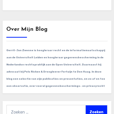
Over Mijn Blog
Gerrit-Jan Zwenne is hoogleraar recht en de informatiemaatschappij
aan de Universiteit Leiden en hoogleraar gegevensbescherming in de
Nederlandse rechtspraktijk aan de Open Universiteit. Daarnaast hij
advocaat bij Pels Ricken & Droogleever Fortuijn te Den Haag. In deze
blog een selectie van zijn publicaties en presentaties, en zo af en toe
een observatie, over vooral gegevensbeschermings- en privacyrecht
Zoeken