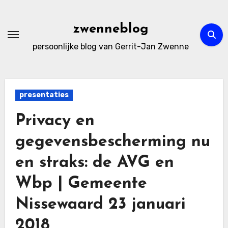
Ga
naar
zwenneblog
de
persoonlijke blog van Gerrit-Jan Zwenne
inhoud
presentaties
Privacy en
gegevensbescherming nu
en straks: de AVG en
Wbp | Gemeente
Nissewaard 23 januari
2018