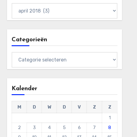
Archieven
Categorieën
Categorieën
Kalender
M
D
W
D
V
Z
Z
1
2
3
4
5
6
7
8