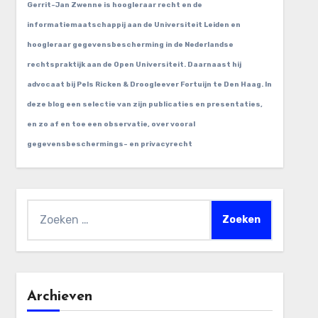
Gerrit-Jan Zwenne is hoogleraar recht en de
informatiemaatschappij aan de Universiteit Leiden en
hoogleraar gegevensbescherming in de Nederlandse
rechtspraktijk aan de Open Universiteit. Daarnaast hij
advocaat bij Pels Ricken & Droogleever Fortuijn te Den Haag. In
deze blog een selectie van zijn publicaties en presentaties,
en zo af en toe een observatie, over vooral
gegevensbeschermings- en privacyrecht
Zoeken
naar:
Archieven