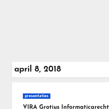
Ga
naar
de
inhoud
april 8, 2018
presentaties
VIRA Grotius Informaticarecht |