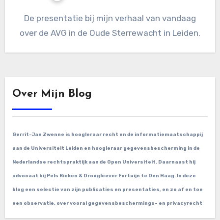
De presentatie bij mijn verhaal van vandaag
over de AVG in de Oude Sterrewacht in Leiden.
Over Mijn Blog
Gerrit-Jan Zwenne is hoogleraar recht en de informatiemaatschappij
aan de Universiteit Leiden en hoogleraar gegevensbescherming in de
Nederlandse rechtspraktijk aan de Open Universiteit. Daarnaast hij
advocaat bij Pels Ricken & Droogleever Fortuijn te Den Haag. In deze
blog een selectie van zijn publicaties en presentaties, en zo af en toe
een observatie, over vooral gegevensbeschermings- en privacyrecht