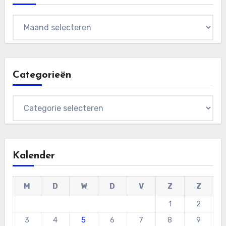
Archieven
Categorieën
Categorieën
Kalender
M
D
W
D
V
Z
Z
1
2
3
4
5
6
7
8
9