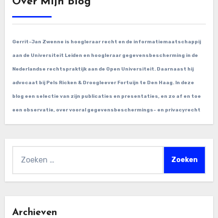
Over Mijn Blog
Gerrit-Jan Zwenne is hoogleraar recht en de informatiemaatschappij
aan de Universiteit Leiden en hoogleraar gegevensbescherming in de
Nederlandse rechtspraktijk aan de Open Universiteit. Daarnaast hij
advocaat bij Pels Ricken & Droogleever Fortuijn te Den Haag. In deze
blog een selectie van zijn publicaties en presentaties, en zo af en toe
een observatie, over vooral gegevensbeschermings- en privacyrecht
Zoeken
naar:
Archieven