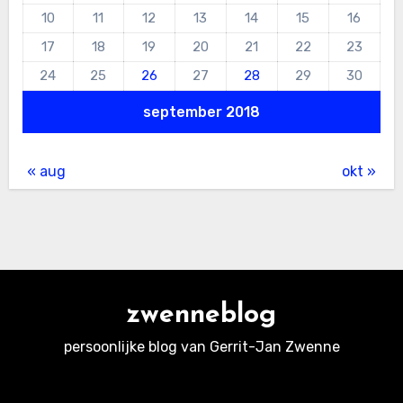
10
11
12
13
14
15
16
17
18
19
20
21
22
23
24
25
26
27
28
29
30
september 2018
« aug
okt »
zwenneblog
persoonlijke blog van Gerrit-Jan Zwenne