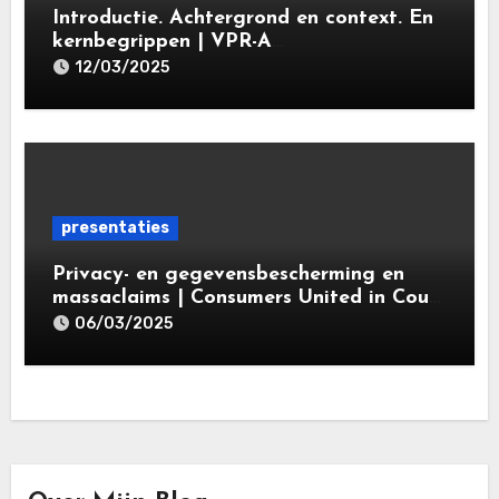
Introductie. Achtergrond en context. En
kernbegrippen | VPR-A
specialisatieopleiding Privacy- en
12/03/2025
gegevensbeschermingsrecht 2025 |
Leiden Law Academy 18 maart 2025
presentaties
Privacy- en gegevensbescherming en
massaclaims | Consumers United in Court
(‘CUIC’) | Volkshotel A’dam 6 maart
06/03/2025
2025