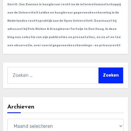
Gerrit-Jan Zwenne is hoogleraar recht en de informatiemaatschappij
aan de Universiteit Leiden en hoogleraar gegevensbescherming in de
Nederlandse rechtspraktijk aan de Open Universiteit. Daarnaast hij
advocaat bij Pels Ricken & Droogleever Fortuijn te Den Haag. In deze
blog een selectie van zijn publicaties en presentaties, en zo af en toe
een observatie, over vooral gegevensbeschermings- en privacyrecht
Zoeken
naar:
Archieven
Archieven