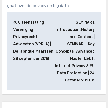
gaat over de privacy en big data
Bericht
Uiteenzetting
SEMINAR I.
navigatie
Vereniging
Introduction. History
Privacyrecht-
and Context |
Advocaten (VPR-A) |
SEMINAR II. Key
DeFabrique Maarssen
Concepts | Advanced
28 september 2018
Master L&DT:
Internet Privacy & EU
Data Protection | 24
October 2018