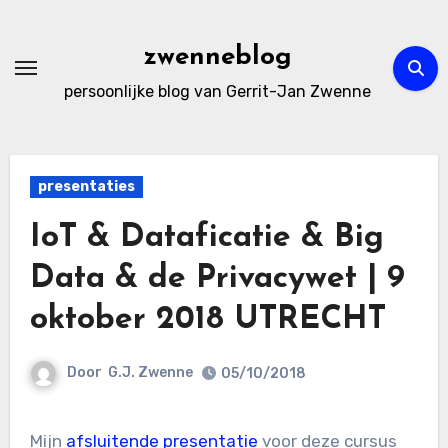
Ga
naar
zwenneblog
de
persoonlijke blog van Gerrit-Jan Zwenne
inhoud
presentaties
IoT & Dataficatie & Big
Data & de Privacywet | 9
oktober 2018 UTRECHT
Door
G.J. Zwenne
05/10/2018
Mijn
afsluitende presentatie
voor deze cursus