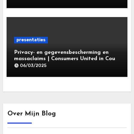
gegevensbeschermingsrecht 2025 |
Leiden Law Academy 18 maart 2025
presentaties
Privacy- en gegevensbescherming en
massaclaims | Consumers United in Court
(‘CUIC’) | Volkshotel A’dam 6 maart
06/03/2025
2025
Over Mijn Blog