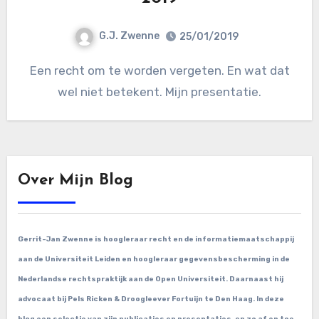
G.J. Zwenne
25/01/2019
Een recht om te worden vergeten. En wat dat
wel niet betekent. Mijn presentatie.
Over Mijn Blog
Gerrit-Jan Zwenne is hoogleraar recht en de informatiemaatschappij
aan de Universiteit Leiden en hoogleraar gegevensbescherming in de
Nederlandse rechtspraktijk aan de Open Universiteit. Daarnaast hij
advocaat bij Pels Ricken & Droogleever Fortuijn te Den Haag. In deze