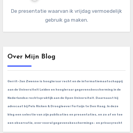
De presentatie waarvan ik vrijdag vermoedelijk
gebruik ga maken.
Over Mijn Blog
Gerrit-Jan Zwenne is hoogleraar recht en de informatiemaatschappij
aan de Universiteit Leiden en hoogleraar gegevensbescherming in de
Nederlandse rechtspraktijk aan de Open Universiteit. Daarnaast hij
advocaat bij Pels Ricken & Droogleever Fortuijn te Den Haag. In deze
blog een selectie van zijn publicaties en presentaties, en zo af en toe
een observatie, over vooral gegevensbeschermings- en privacyrecht