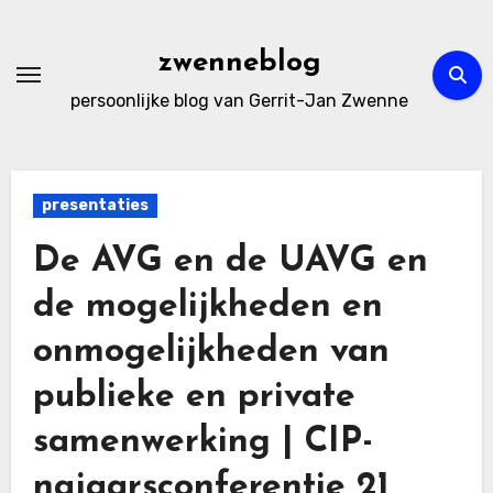
Ga
naar
zwenneblog
de
persoonlijke blog van Gerrit-Jan Zwenne
inhoud
presentaties
De AVG en de UAVG en
de mogelijkheden en
onmogelijkheden van
publieke en private
samenwerking | CIP-
najaarsconferentie 21