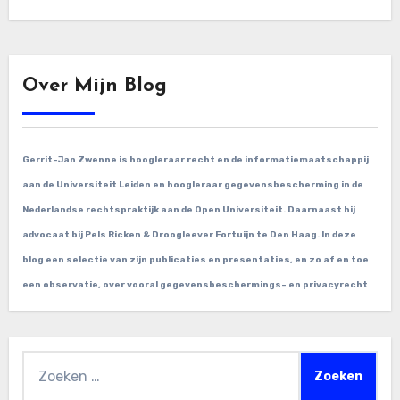
Over Mijn Blog
Gerrit-Jan Zwenne is hoogleraar recht en de informatiemaatschappij
aan de Universiteit Leiden en hoogleraar gegevensbescherming in de
Nederlandse rechtspraktijk aan de Open Universiteit. Daarnaast hij
advocaat bij Pels Ricken & Droogleever Fortuijn te Den Haag. In deze
blog een selectie van zijn publicaties en presentaties, en zo af en toe
een observatie, over vooral gegevensbeschermings- en privacyrecht
Zoeken
naar: