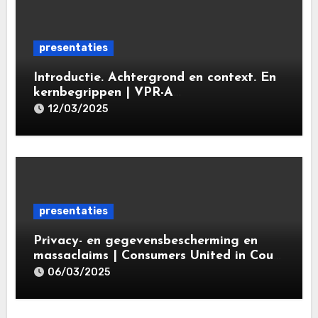
presentaties
Introductie. Achtergrond en context. En
kernbegrippen | VPR-A
specialisatieopleiding Privacy- en
12/03/2025
gegevensbeschermingsrecht 2025 |
Leiden Law Academy 18 maart 2025
presentaties
Privacy- en gegevensbescherming en
massaclaims | Consumers United in Court
(‘CUIC’) | Volkshotel A’dam 6 maart
06/03/2025
2025