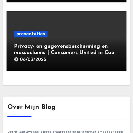
Leiden Law Academy 18 maart 2025
presentaties
Privacy- en gegevensbescherming en
massaclaims | Consumers United in Court
(‘CUIC’) | Volkshotel A’dam 6 maart
06/03/2025
2025
Over Mijn Blog
Gerrit-Jan Zwenne is hoogleraar recht en de informatiemaatschappij