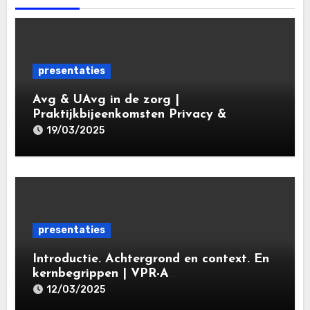
presentaties
Avg & UAvg in de zorg |
Praktijkbijeenkomsten Privacy &
Gegevensbescherming in de Zorg 2025 |
19/03/2025
Leiden Law Academy 19 maart 2025
presentaties
Introductie. Achtergrond en context. En
kernbegrippen | VPR-A
specialisatieopleiding Privacy- en
12/03/2025
gegevensbeschermingsrecht 2025 |