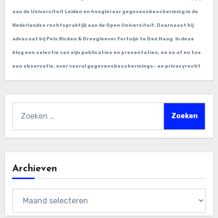
aan de Universiteit Leiden en hoogleraar gegevensbescherming in de
Nederlandse rechtspraktijk aan de Open Universiteit. Daarnaast hij
advocaat bij Pels Ricken & Droogleever Fortuijn te Den Haag. In deze
blog een selectie van zijn publicaties en presentaties, en zo af en toe
een observatie, over vooral gegevensbeschermings- en privacyrecht
Zoeken
naar:
Archieven
Archieven