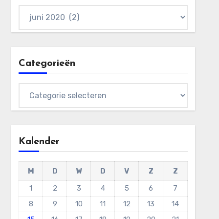
Archieven
Categorieën
Categorieën
Kalender
M
D
W
D
V
Z
Z
1
2
3
4
5
6
7
8
9
10
11
12
13
14