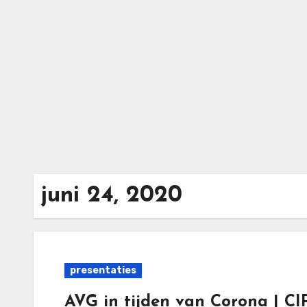
Ga
naar
de
inhoud
juni 24, 2020
presentaties
AVG in tijden van Corona | C