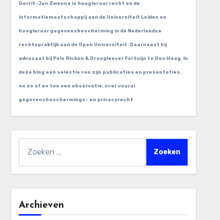
Gerrit-Jan Zwenne is hoogleraar recht en de
informatiemaatschappij aan de Universiteit Leiden en
hoogleraar gegevensbescherming in de Nederlandse
rechtspraktijk aan de Open Universiteit. Daarnaast hij
advocaat bij Pels Ricken & Droogleever Fortuijn te Den Haag. In
deze blog een selectie van zijn publicaties en presentaties,
en zo af en toe een observatie, over vooral
gegevensbeschermings- en privacyrecht
Zoeken
naar:
Archieven