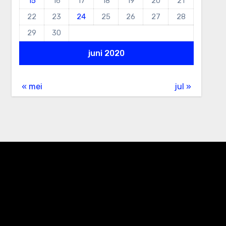
15
16
17
18
19
20
21
22
23
24
25
26
27
28
29
30
juni 2020
« mei
jul »