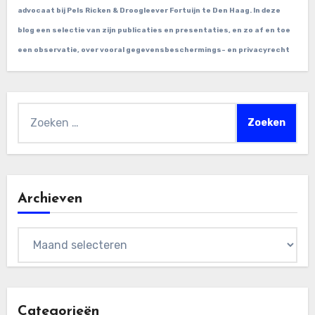
advocaat bij Pels Ricken & Droogleever Fortuijn te Den Haag. In deze
blog een selectie van zijn publicaties en presentaties, en zo af en toe
een observatie, over vooral gegevensbeschermings- en privacyrecht
Zoeken
naar:
Archieven
Archieven
Categorieën