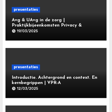
presentaties
Avg & UAvg in de zorg |
Praktijkbijeenkomsten Privacy &
Gegevensbescherming in de Zorg 2025 |
19/03/2025
Leiden Law Academy 19 maart 2025
presentaties
Introductie. Achtergrond en context. En
kernbegrippen | VPR-A
specialisatieopleiding Privacy- en
12/03/2025
gegevensbeschermingsrecht 2025 |
Leiden Law Academy 18 maart 2025