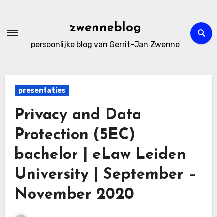
Ga
naar
zwenneblog
de
persoonlijke blog van Gerrit-Jan Zwenne
inhoud
presentaties
Privacy and Data
Protection (5EC)
bachelor | eLaw Leiden
University | September –
November 2020