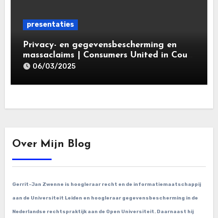
presentaties
Privacy- en gegevensbescherming en
massaclaims | Consumers United in Court
(‘CUIC’) | Volkshotel A’dam 6 maart
06/03/2025
2025
Over Mijn Blog
Gerrit-Jan Zwenne is hoogleraar recht en de informatiemaatschappij
aan de Universiteit Leiden en hoogleraar gegevensbescherming in de
Nederlandse rechtspraktijk aan de Open Universiteit. Daarnaast hij