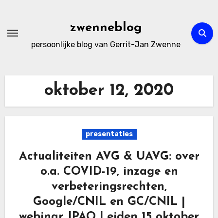
Ga
naar
zwenneblog
de
persoonlijke blog van Gerrit-Jan Zwenne
inhoud
oktober 12, 2020
presentaties
Actualiteiten AVG & UAVG: over
o.a. COVID-19, inzage en
verbeteringsrechten,
Google/CNIL en GC/CNIL |
webinar JPAO Leiden 15 oktober