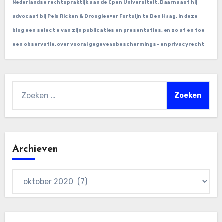
Nederlandse rechtspraktijk aan de Open Universiteit. Daarnaast hij
advocaat bij Pels Ricken & Droogleever Fortuijn te Den Haag. In deze
blog een selectie van zijn publicaties en presentaties, en zo af en toe
een observatie, over vooral gegevensbeschermings- en privacyrecht
Zoeken
naar:
Archieven
Archieven