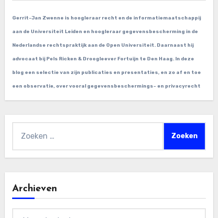
Gerrit-Jan Zwenne is hoogleraar recht en de informatiemaatschappij
aan de Universiteit Leiden en hoogleraar gegevensbescherming in de
Nederlandse rechtspraktijk aan de Open Universiteit. Daarnaast hij
advocaat bij Pels Ricken & Droogleever Fortuijn te Den Haag. In deze
blog een selectie van zijn publicaties en presentaties, en zo af en toe
een observatie, over vooral gegevensbeschermings- en privacyrecht
Zoeken
naar:
Archieven
Archieven