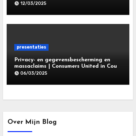
specialisatieopleiding Privacy- en
12/03/2025
gegevensbeschermingsrecht 2025 |
Leiden Law Academy 18 maart 2025
presentaties
Privacy- en gegevensbescherming en
massaclaims | Consumers United in Court
(‘CUIC’) | Volkshotel A’dam 6 maart
06/03/2025
2025
Over Mijn Blog