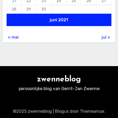
21
22
23
24
25
26
27
28
29
30
juni 2021
« mei
jul »
zwenneblog
persoonlijke blog van Gerrit-Jan Zwenne
©2025 zwenneblog
|
Blogus
door
Themeansar
.