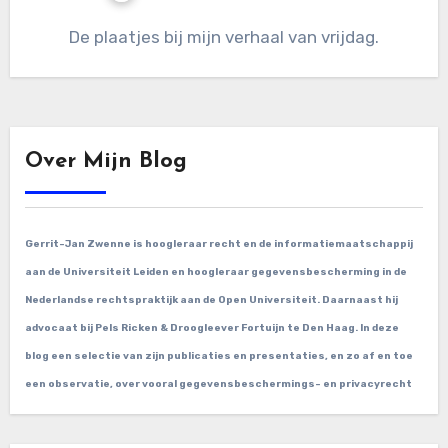
De plaatjes bij mijn verhaal van vrijdag.
Over Mijn Blog
Gerrit-Jan Zwenne is hoogleraar recht en de informatiemaatschappij
aan de Universiteit Leiden en hoogleraar gegevensbescherming in de
Nederlandse rechtspraktijk aan de Open Universiteit. Daarnaast hij
advocaat bij Pels Ricken & Droogleever Fortuijn te Den Haag. In deze
blog een selectie van zijn publicaties en presentaties, en zo af en toe
een observatie, over vooral gegevensbeschermings- en privacyrecht