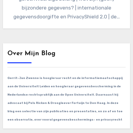
bijzondere gegevens? | internationale
gegevensdoorgifte en PrivacyShield 2.0 | de…
Over Mijn Blog
Gerrit-Jan Zwenne is hoogleraar recht en de informatiemaatschappij
aan de Universiteit Leiden en hoogleraar gegevensbescherming in de
Nederlandse rechtspraktijk aan de Open Universiteit. Daarnaast hij
advocaat bij Pels Ricken & Droogleever Fortuijn te Den Haag. In deze
blog een selectie van zijn publicaties en presentaties, en zo af en toe
een observatie, over vooral gegevensbeschermings- en privacyrecht