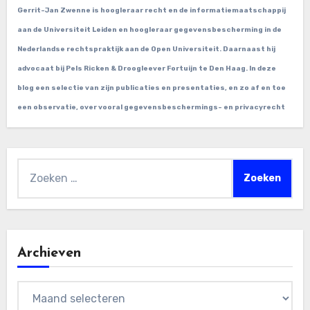
Gerrit-Jan Zwenne is hoogleraar recht en de informatiemaatschappij
aan de Universiteit Leiden en hoogleraar gegevensbescherming in de
Nederlandse rechtspraktijk aan de Open Universiteit. Daarnaast hij
advocaat bij Pels Ricken & Droogleever Fortuijn te Den Haag. In deze
blog een selectie van zijn publicaties en presentaties, en zo af en toe
een observatie, over vooral gegevensbeschermings- en privacyrecht
Zoeken
naar:
Archieven
Archieven