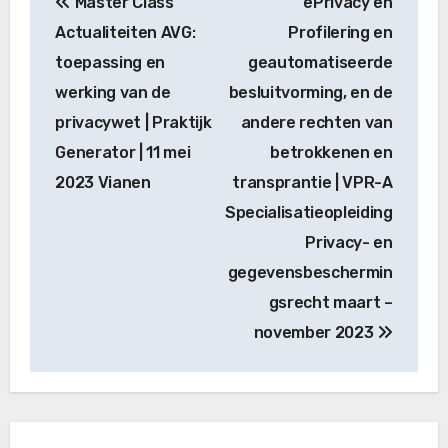
Master Class
ePrivacy en
navigatie
Actualiteiten AVG:
Profilering en
toepassing en
geautomatiseerde
werking van de
besluitvorming, en de
privacywet | Praktijk
andere rechten van
Generator | 11 mei
betrokkenen en
2023 Vianen
transprantie | VPR-A
Specialisatieopleiding
Privacy- en
gegevensbeschermin
gsrecht maart –
november 2023