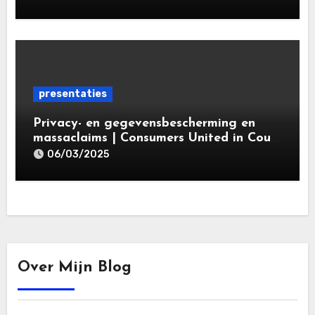
gegevensbeschermingsrecht 2025 |
Leiden Law Academy 18 maart 2025
presentaties
Privacy- en gegevensbescherming en
massaclaims | Consumers United in Court
(‘CUIC’) | Volkshotel A’dam 6 maart
06/03/2025
2025
Over Mijn Blog