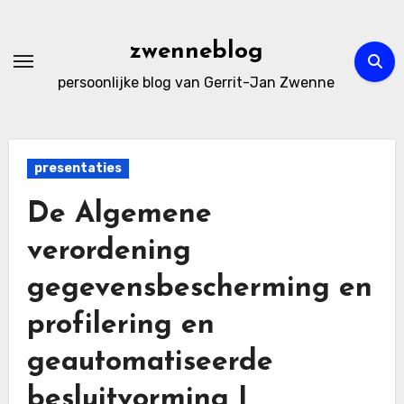
Ga
naar
zwenneblog
de
persoonlijke blog van Gerrit-Jan Zwenne
inhoud
presentaties
De Algemene
verordening
gegevensbescherming en
profilering en
geautomatiseerde
besluitvorming |