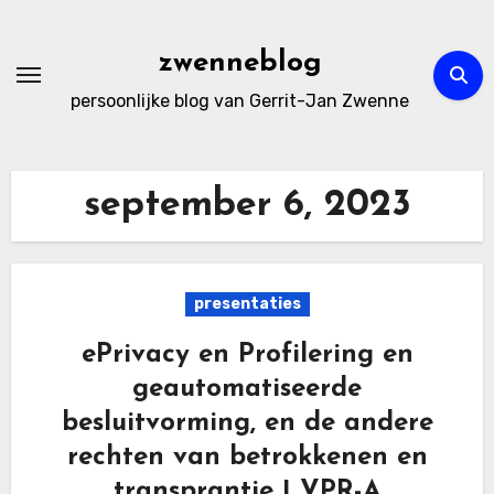
Ga
naar
zwenneblog
de
persoonlijke blog van Gerrit-Jan Zwenne
inhoud
september 6, 2023
presentaties
ePrivacy en Profilering en
geautomatiseerde
besluitvorming, en de andere
rechten van betrokkenen en
transprantie | VPR-A