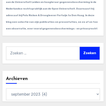
aan de Universiteit Leiden en hoogleraar gegevensbescherming in de
Nederlandse rechtspraktijk aan de Open Universiteit. Daarnaast hij
advocaat bij Pels Ricken & Droogleever Fortuijn te Den Haag. In deze
blog een selectie van zijn publicaties en presentaties, en zo af en toe
een observatie, over vooral gegevensbeschermings- en privacyrecht
Zoeken
naar:
Archieven
Archieven