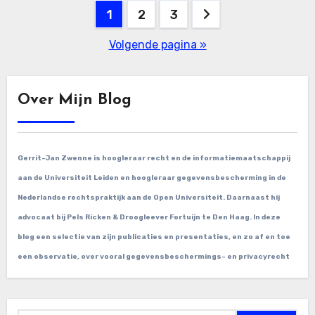
Berichten
1
2
3
paginering
Volgende pagina »
Over Mijn Blog
Gerrit-Jan Zwenne is hoogleraar recht en de informatiemaatschappij
aan de Universiteit Leiden en hoogleraar gegevensbescherming in de
Nederlandse rechtspraktijk aan de Open Universiteit. Daarnaast hij
advocaat bij Pels Ricken & Droogleever Fortuijn te Den Haag. In deze
blog een selectie van zijn publicaties en presentaties, en zo af en toe
een observatie, over vooral gegevensbeschermings- en privacyrecht