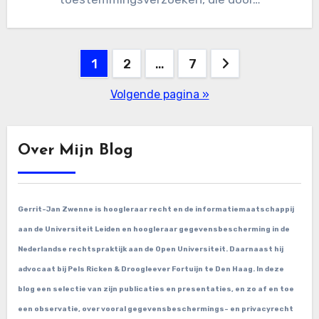
Berichten
1
2
…
7
paginering
Volgende pagina »
Over Mijn Blog
Gerrit-Jan Zwenne is hoogleraar recht en de informatiemaatschappij
aan de Universiteit Leiden en hoogleraar gegevensbescherming in de
Nederlandse rechtspraktijk aan de Open Universiteit. Daarnaast hij
advocaat bij Pels Ricken & Droogleever Fortuijn te Den Haag. In deze
blog een selectie van zijn publicaties en presentaties, en zo af en toe
een observatie, over vooral gegevensbeschermings- en privacyrecht