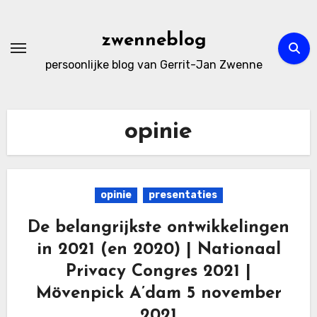
Ga
naar
zwenneblog
de
persoonlijke blog van Gerrit-Jan Zwenne
inhoud
opinie
opinie
presentaties
De belangrijkste ontwikkelingen
in 2021 (en 2020) | Nationaal
Privacy Congres 2021 |
Mövenpick A’dam 5 november
2021