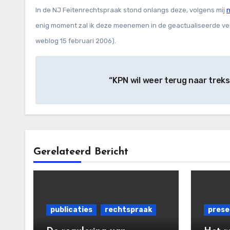
In de NJ Feitenrechtspraak stond onlangs deze, volgens mij
n
enig moment zal ik deze meenemen in de geactualiseerde ve
weblog 15 februari 2006).
Bericht
“KPN wil weer terug naar trek
navigatie
Gerelateerd Bericht
publicaties
rechtspraak
prese