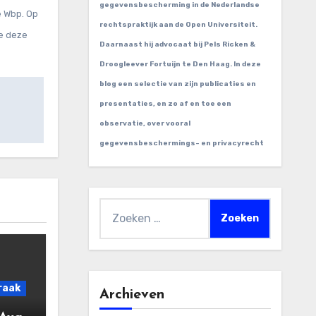
gegevensbescherming in de Nederlandse
e Wbp. Op
rechtspraktijk aan de Open Universiteit.
ie deze
Daarnaast hij advocaat bij Pels Ricken &
Droogleever Fortuijn te Den Haag. In deze
blog een selectie van zijn publicaties en
presentaties, en zo af en toe een
observatie, over vooral
gegevensbeschermings- en privacyrecht
Zoeken
naar:
raak
Archieven