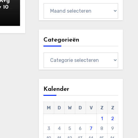
UAvg
Archieven
 10
Categorieën
Categorieën
Kalender
M
D
W
D
V
Z
Z
1
2
3
4
5
6
7
8
9