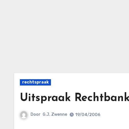
Ga
naar
de
inhoud
rechtspraak
Uitspraak Rechtban
Door
G.J. Zwenne
19/04/2006