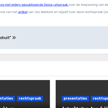
og niet elders gepubliceerde Dexia-uitspraak
over de toepassing van d
rsie van het
artikel
van Jos Webbink en mijzelf over deze rechtspraak (z
schuit”
ntaties
rechtspraak
presentaties
rechtsp