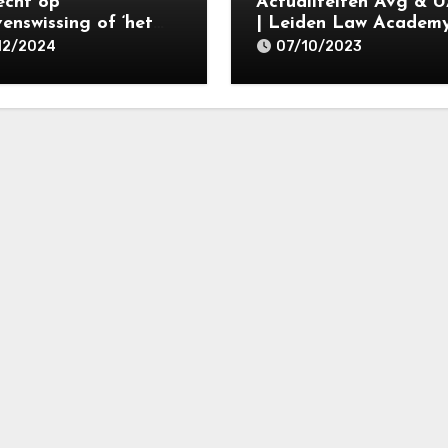
echt op
Actualiteiten Avg & 
enswissing of ‘het
| Leiden Law Academy
 op vergetelheid’ en
oktober 2023
12/2024
07/10/2023
ezwaarrecht (art. 17
 Avg) | Rechten van
kkenen | Master
ensbescherming
ivacyrecht | Open
rsiteit 2 december