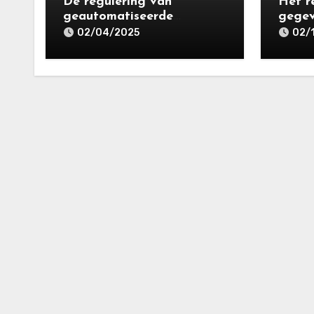
De regulering van
Het r
geautomatiseerde
gegev
besluitvorming en
recht
02/04/2025
02/
profilering in de Avg: de
het b
tussenstand
en 21
betro
Gegev
en pr
Unive
2024