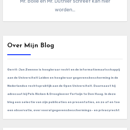
Mr. Bolle en Mr. Duthler schreef kan hier
worden…
Over Mijn Blog
Gerrit-Jan Zwenne is hoogleraar recht en de informatiemaatschappij
aan de Universiteit Leiden en hoogleraar gegevensbescherming in de
Nederlandse rechtspraktijk aan de Open Universiteit. Daarnaast hij
advocaat bij Pels Ricken & Droogleever Fortuijn te Den Haag. In deze
blog een selectie van zijn publicaties en presentaties, en zo af en toe
een observatie, over vooral gegevensbeschermings- en privacyrecht