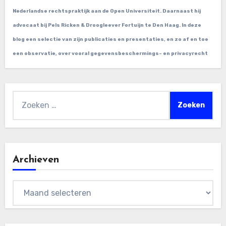
Nederlandse rechtspraktijk aan de Open Universiteit. Daarnaast hij
advocaat bij Pels Ricken & Droogleever Fortuijn te Den Haag. In deze
blog een selectie van zijn publicaties en presentaties, en zo af en toe
een observatie, over vooral gegevensbeschermings- en privacyrecht
Zoeken
naar:
Archieven
Archieven