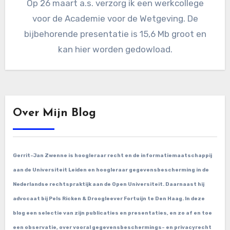
Op 26 maart a.s. verzorg ik een werkcollege
voor de Academie voor de Wetgeving. De
bijbehorende presentatie is 15,6 Mb groot en
kan hier worden gedowload.
Over Mijn Blog
Gerrit-Jan Zwenne is hoogleraar recht en de informatiemaatschappij
aan de Universiteit Leiden en hoogleraar gegevensbescherming in de
Nederlandse rechtspraktijk aan de Open Universiteit. Daarnaast hij
advocaat bij Pels Ricken & Droogleever Fortuijn te Den Haag. In deze
blog een selectie van zijn publicaties en presentaties, en zo af en toe
een observatie, over vooral gegevensbeschermings- en privacyrecht