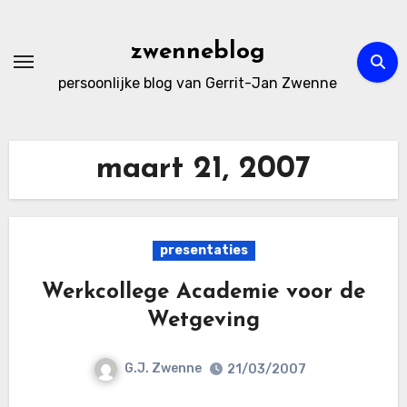
Ga
naar
zwenneblog
de
persoonlijke blog van Gerrit-Jan Zwenne
inhoud
maart 21, 2007
presentaties
Werkcollege Academie voor de
Wetgeving
G.J. Zwenne
21/03/2007