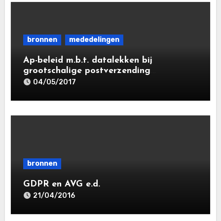
bronnen
mededelingen
Ap-beleid m.b.t. datalekken bij
grootschalige postverzending
(“bulkmeldingen”) | Besluit op Wob-
04/05/2017
verzoek d.d. 24 april 2017
bronnen
GDPR en AVG e.d.
21/04/2016