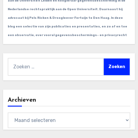
aan de Universiteit Leiden en hoogleraar gegevensbescherming in de
Nederlandse rechtspraktijk aan de Open Universiteit. Daarnaast hij
advocaat bij Pels Ricken & Droogleever Fortuijn te Den Haag. In deze
blog een selectie van zijn publicaties en presentaties, en zo af en toe
een observatie, over vooral gegevensbeschermings- en privacyrecht
Zoeken
naar:
Archieven
Archieven