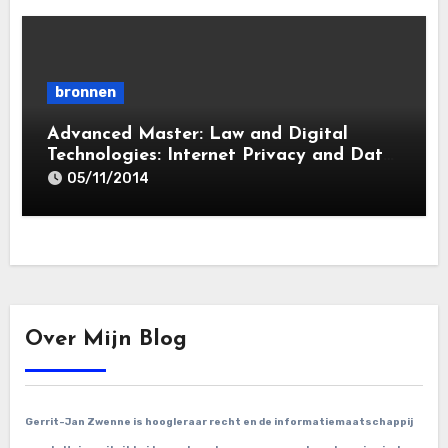
bronnen
Advanced Master: Law and Digital
Technologies: Internet Privacy and Data
Protection | Principles and Rules for
05/11/2014
Processing Personal Data — 5 November
2014
Over Mijn Blog
Gerrit-Jan Zwenne is hoogleraar recht en de informatiemaatschappij