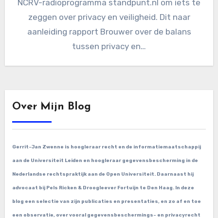
NCRV-radioprogramma standpunt.nl om iets te
zeggen over privacy en veiligheid. Dit naar
aanleiding rapport Brouwer over de balans
tussen privacy en…
Over Mijn Blog
Gerrit-Jan Zwenne is hoogleraar recht en de informatiemaatschappij
aan de Universiteit Leiden en hoogleraar gegevensbescherming in de
Nederlandse rechtspraktijk aan de Open Universiteit. Daarnaast hij
advocaat bij Pels Ricken & Droogleever Fortuijn te Den Haag. In deze
blog een selectie van zijn publicaties en presentaties, en zo af en toe
een observatie, over vooral gegevensbeschermings- en privacyrecht