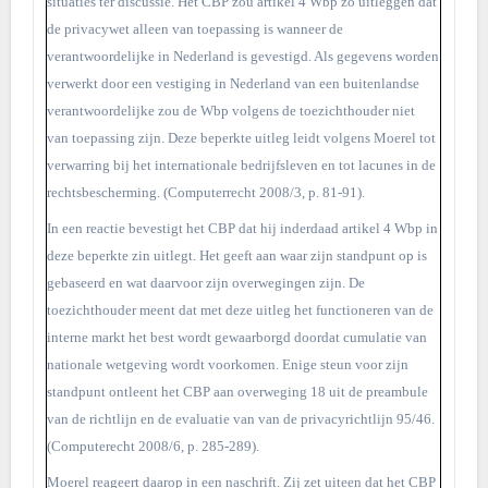
situaties ter discussie. Het CBP zou artikel 4 Wbp zo uitleggen dat
de privacywet alleen van toepassing is wanneer de
verantwoordelijke in Nederland is gevestigd. Als gegevens worden
verwerkt door een vestiging in Nederland van een buitenlandse
verantwoordelijke zou de Wbp volgens de toezichthouder niet
van toepassing zijn. Deze beperkte uitleg leidt volgens Moerel tot
verwarring bij het internationale bedrijfsleven en tot lacunes in de
rechtsbescherming. (Computerrecht 2008/3, p. 81-91).
In een reactie bevestigt het CBP dat hij inderdaad artikel 4 Wbp in
deze beperkte zin uitlegt. Het geeft aan waar zijn standpunt op is
gebaseerd en wat daarvoor zijn overwegingen zijn. De
toezichthouder meent dat met deze uitleg het functioneren van de
interne markt het best wordt gewaarborgd doordat cumulatie van
nationale wetgeving wordt voorkomen. Enige steun voor zijn
standpunt ontleent het CBP aan overweging 18 uit de preambule
van de richtlijn en de evaluatie van van de privacyrichtlijn 95/46.
(Computerecht 2008/6, p. 285-289).
Moerel reageert daarop in een naschrift. Zij zet uiteen dat het CBP