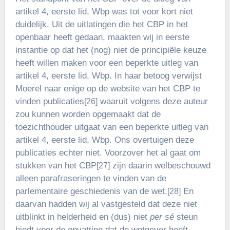
artikel 4, eerste lid, Wbp was tot voor kort niet
duidelijk. Uit de uitlatingen die het CBP in het
openbaar heeft gedaan, maakten wij in eerste
instantie op dat het (nog) niet de principiële keuze
heeft willen maken voor een beperkte uitleg van
artikel 4, eerste lid, Wbp. In haar betoog verwijst
Moerel naar enige op de website van het CBP te
vinden publicaties
waaruit volgens deze auteur
[26]
zou kunnen worden opgemaakt dat de
toezichthouder uitgaat van een beperkte uitleg van
artikel 4, eerste lid, Wbp. Ons overtuigen deze
publicaties echter niet. Voorzover het al gaat om
stukken van het CBP
zijn daarin welbeschouwd
[27]
alleen parafraseringen te vinden van de
parlementaire geschiedenis van de wet.
En
[28]
daarvan hadden wij al vastgesteld dat deze niet
uitblinkt in helderheid en (dus) niet
per sé
steun
biedt voor de opvatting dat de wetgever heeft