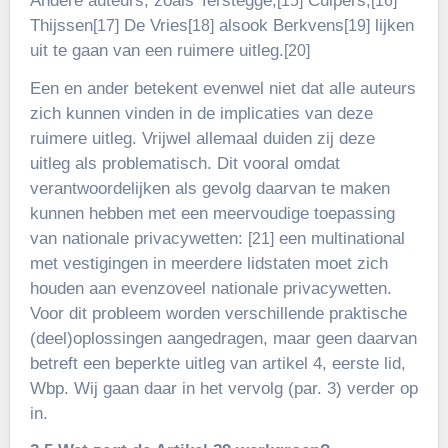
Andere auteurs, zoals Terstegge,
Cuipers,
[15]
[16]
Thijssen
De Vries
alsook Berkvens
lijken
[17]
[18]
[19]
uit te gaan van een ruimere uitleg.
[20]
Een en ander betekent evenwel niet dat alle auteurs
zich kunnen vinden in de implicaties van deze
ruimere uitleg. Vrijwel allemaal duiden zij deze
uitleg als problematisch. Dit vooral omdat
verantwoordelijken als gevolg daarvan te maken
kunnen hebben met een meervoudige toepassing
van nationale privacywetten:
een multinational
[21]
met vestigingen in meerdere lidstaten moet zich
houden aan evenzoveel nationale privacywetten.
Voor dit probleem worden verschillende praktische
(deel)oplossingen aangedragen, maar geen daarvan
betreft een beperkte uitleg van artikel 4, eerste lid,
Wbp. Wij gaan daar in het vervolg (par. 3) verder op
in.