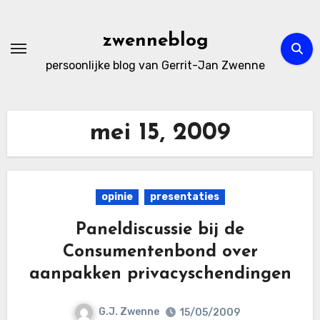
Ga
naar
zwenneblog
de
persoonlijke blog van Gerrit-Jan Zwenne
inhoud
mei 15, 2009
opinie
presentaties
Paneldiscussie bij de
Consumentenbond over
aanpakken privacyschendingen
G.J. Zwenne
15/05/2009