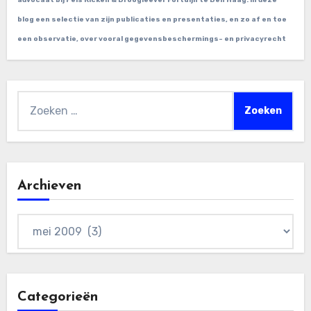
advocaat bij Pels Ricken & Droogleever Fortuijn te Den Haag. In deze
blog een selectie van zijn publicaties en presentaties, en zo af en toe
een observatie, over vooral gegevensbeschermings- en privacyrecht
Zoeken
naar:
Archieven
Archieven
Categorieën