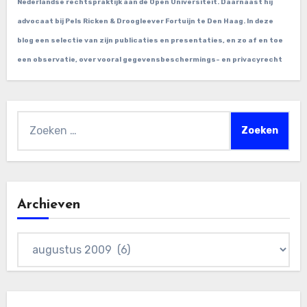
Nederlandse rechtspraktijk aan de Open Universiteit. Daarnaast hij
advocaat bij Pels Ricken & Droogleever Fortuijn te Den Haag. In deze
blog een selectie van zijn publicaties en presentaties, en zo af en toe
een observatie, over vooral gegevensbeschermings- en privacyrecht
Zoeken
naar:
Archieven
Archieven