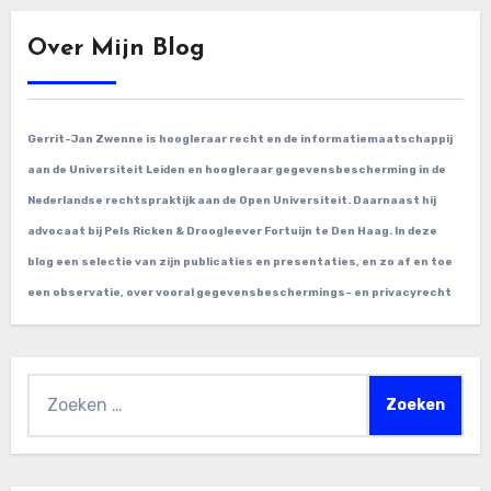
Over Mijn Blog
Gerrit-Jan Zwenne is hoogleraar recht en de informatiemaatschappij
aan de Universiteit Leiden en hoogleraar gegevensbescherming in de
Nederlandse rechtspraktijk aan de Open Universiteit. Daarnaast hij
advocaat bij Pels Ricken & Droogleever Fortuijn te Den Haag. In deze
blog een selectie van zijn publicaties en presentaties, en zo af en toe
een observatie, over vooral gegevensbeschermings- en privacyrecht
Zoeken
naar: