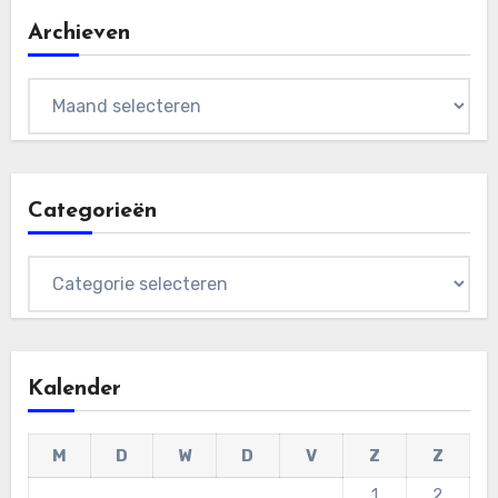
Archieven
Archieven
Categorieën
Categorieën
Kalender
M
D
W
D
V
Z
Z
1
2