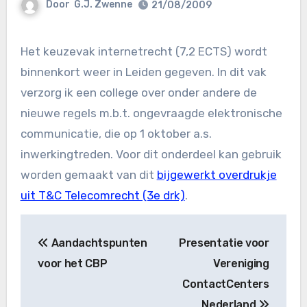
Door
G.J. Zwenne
21/08/2009
Het keuzevak internetrecht (7,2 ECTS) wordt
binnenkort weer in Leiden gegeven. In dit vak
verzorg ik een college over onder andere de
nieuwe regels m.b.t. ongevraagde elektronische
communicatie, die op 1 oktober a.s.
inwerkingtreden. Voor dit onderdeel kan gebruik
worden gemaakt van dit
bijgewerkt overdrukje
uit T&C Telecomrecht (3e drk)
.
Bericht
Aandachtspunten
Presentatie voor
navigatie
voor het CBP
Vereniging
ContactCenters
Nederland