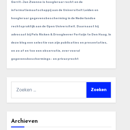
Gerrit-Jan Zwenne is hoogleraar recht en de
informatiemaatschappij aan de Universiteit Leiden en
hoogleraar gegevensbescherming in de Nederlandse
rechtspraktijk aan de Open Universiteit. Daarnaast hij
advocaat bij Pels Ricken & Droogleever Fortuijn te Den Haag. In
deze blog een selectie van zijn publicaties en presentaties,
en zo af en toe een observatie, over vooral
gegevensbeschermings- en privacyrecht
Zoeken
naar:
Archieven