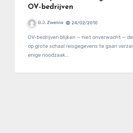
OV-bedrijven
G.J. Zwenne
24/02/2010
OV-bedrijven blijken — niet onverwacht — de introductie van de OV-chip aan te grijpen om
op grote schaal reisgegevens te gaan verzam
enige noodzaak…