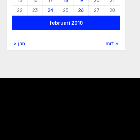
15
16
17
18
19
20
21
22
23
24
25
26
27
28
februari 2010
« jan
mrt »