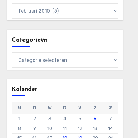
Archieven
Categorieën
Categorieën
Kalender
M
D
W
D
V
Z
Z
1
2
3
4
5
6
7
8
9
10
11
12
13
14