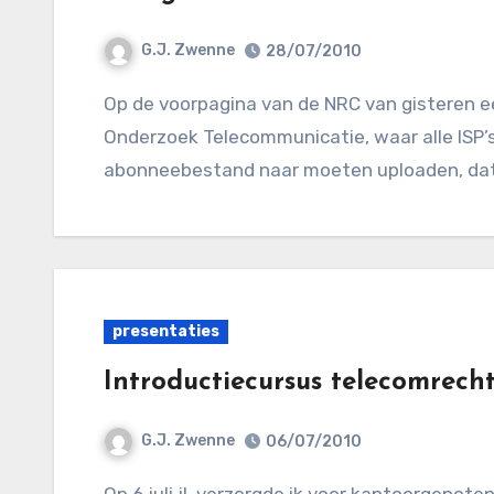
G.J. Zwenne
28/07/2010
Op de voorpagina van de NRC van gisteren een bericht over het Centraal Informatiepunt
Onderzoek Telecommunicatie, waar alle ISP’
abonneebestand naar moeten uploaden, dat
presentaties
Introductiecursus telecomrech
G.J. Zwenne
06/07/2010
Op 6 juli jl. verzorgde ik voor kantoorgenoten, clienten en relaties een introdyctiecursus