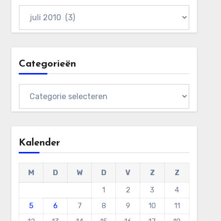
Archieven
Categorieën
Categorieën
Kalender
M
D
W
D
V
Z
Z
1
2
3
4
5
6
7
8
9
10
11