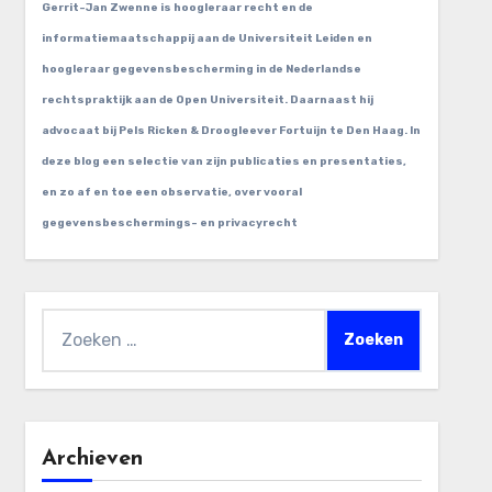
Gerrit-Jan Zwenne is hoogleraar recht en de
informatiemaatschappij aan de Universiteit Leiden en
hoogleraar gegevensbescherming in de Nederlandse
rechtspraktijk aan de Open Universiteit. Daarnaast hij
advocaat bij Pels Ricken & Droogleever Fortuijn te Den Haag. In
deze blog een selectie van zijn publicaties en presentaties,
en zo af en toe een observatie, over vooral
gegevensbeschermings- en privacyrecht
Zoeken
naar:
Archieven