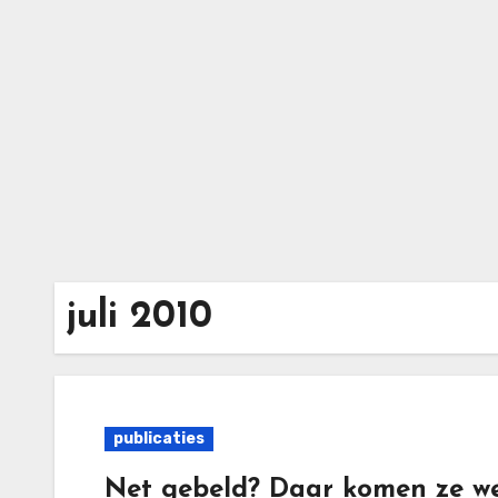
Ga
naar
de
inhoud
juli 2010
publicaties
Net gebeld? Daar komen ze we