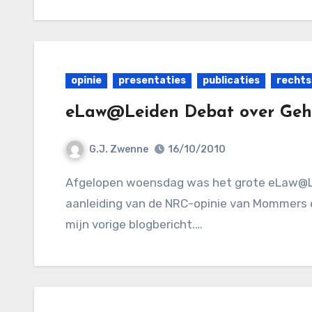
opinie
presentaties
publicaties
rechts
eLaw@Leiden Debat over Gehei
G.J. Zwenne
16/10/2010
Afgelopen woensdag was het grote eLaw@Leiden Debat over Geheime Rechtspraak, naar
aanleiding van de NRC-opinie van Mommers en
mijn vorige blogbericht.…