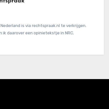
chtspraak
 ik daarover een opinietekstje in NRC.