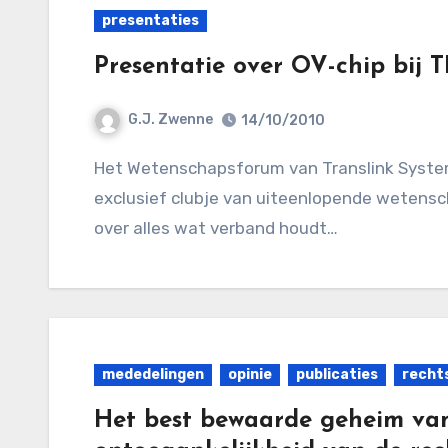
presentaties
Presentatie over OV-chip bij
G.J. Zwenne
14/10/2010
Het Wetenschapsforum van Translink Systems is — laten wij eerlijk zijn — een tamelijk
exclusief clubje van uiteenlopende wetensc
over alles wat verband houdt…
mededelingen
opinie
publicaties
recht
Het best bewaarde geheim van