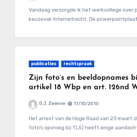
Vandaag verzorgde ik het werkcollege over privacy en internet – onderdeel van het
keuzevak Internetrecht. De powerpointplaatj
publicaties
rechtspraak
Zijn foto’s en beeldopnames b
artikel 18 Wbp en art. 126nd 
G.J. Zwenne
17/10/2010
Het arrest van de Hoge Raad van 23 maart dit jaar (over een OvJ die o.b.v. art 126nd WvSv
foto’s opvroeg bij TLS) heeft enige aandacht