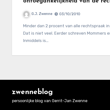
ontoegankelijkheid van de re
G.J. Zwenne
03/10/2010
Minder dan 2 procent van alle rechtspraak in Nederland is via rechtspraak.nl te verkrijgen.
Dat is niet veel. Eerder schreven Mommers en
Inmiddels is…
zwenneblog
persoonlijke blog van Gerrit-Jan Zwenne