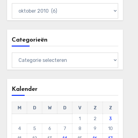
Archieven
Categorieën
Categorieën
Kalender
M
D
W
D
V
Z
Z
1
2
3
4
5
6
7
8
9
10