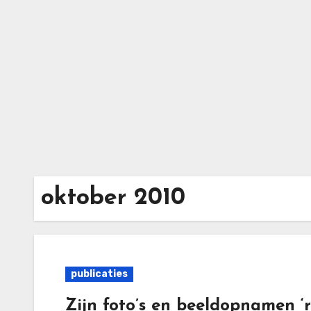
Ga
naar
de
inhoud
oktober 2010
publicaties
Zijn foto’s en beeldopnamen ‘r