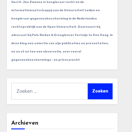
Gerrit-Jan Zwenne is hoogleraar recht en de
informatiemaatschappij aan de Universiteit Leiden en
hoogleraar gegevensbescherming in de Nederlandse
rechtspraktijk aan de Open Universiteit. Daarnaast hij
advocaat bij Pels Ricken & Droogleever Fortuijn te Den Haag. In
deze blog een selectie van zijn publicaties en presentaties,
en zo af en toe een observatie, over vooral
gegevensbeschermings- en privacyrecht
Zoeken
naar:
Archieven